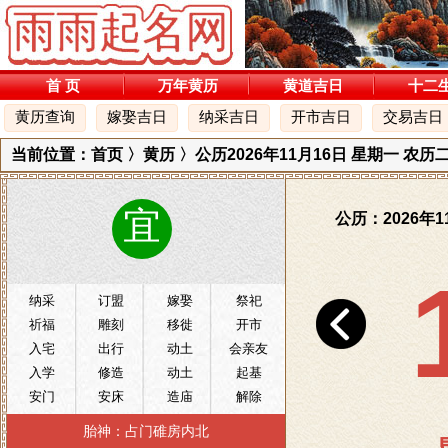
首 页
万年黄历
黄道吉日
十二
黄历查询
嫁娶吉日
纳采吉日
开市吉日
交易吉日
当前位置：
首页
〉
黄历
〉公历2026年11月16日 星期一 农
宜
公历：2026年1
纳采
订盟
嫁娶
祭祀
祈福
雕刻
移徙
开市
入宅
出行
动土
会亲友
入学
修造
动土
起基
安门
安床
造庙
解除
纳财
开池
造畜稠
牧养
胎神：占门碓房内北
牧养