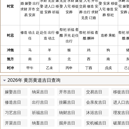
求财 见贵 嫁
见贵 求财 嫁
徙 入宅 开市
求嗣 
婚 嫁娶 出行
娶 安床 移徙
时宜
娶 进人口 移
娶 入宅 移徙
交易 修造 安
宅 嫁
求财 开市 交
入宅 修造 安
徙 安葬 祈福
安葬
葬 出行 求财
安葬
易 安床
葬 祭祀
见贵 订婚
祭祀 祈福 斋
修造 动土 赴
赴任 出行 修
祭祀 祈福 斋
祭祀 
时忌
醮 开光 赴任
造桥 乘船
任
造 动土
醮 酬神
醮 
出行
冲煞
马
羊
猴
鸡
狗
煞方
南
东
北
西
南
时冲
甲午
乙未
丙申
丁酉
戊戍
己
2026年 黄历黄道吉日查询
嫁娶吉日
纳采吉日
开市吉日
交易吉日
移徙吉
修造吉日
出行吉日
挂匾吉日
会亲友吉日
进人口
习艺吉日
祈福吉日
纳财吉日
沐浴吉日
理发吉
开渠吉日
纳畜吉日
掘井吉日
安机械吉日
破屋吉