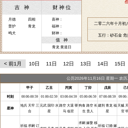
吉 神
财 神 位
月德
四相
喜神：
二零二六年十月初八
普护
青龙
福神：
鸣犬
财神：
五行：砂石金 
值 神
青龙 黄道日
< 前1月
10日
11日
12日
13日
14日
15日
公历2026年11月16日 星期一 
甲子
乙丑
丙寅
丁卯
戊辰
己
时刻
00:00-00:59
01:00-02:59
03:00-04:59
05:00-06:59
07:00-08:59
09:00-
地兵 天牢 三
元武 国印 水
路空 大退 驿
狗食 路空 长
建刑 青龙 福
天贼 
星神
合
星
马 临官
生 贵人
星
官 
求嗣 嫁娶 移
祈福 求嗣 订
祈福 订婚 嫁