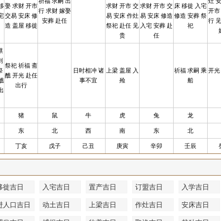
祈福 求嗣 出
灶 
移
娶 求财 开市
求财 开市 交
求财 开市 交
床 移徙 入宅
行 求财 嫁娶
开市
宅
交易 安床 修
易 安床 作灶
易 安床 修造
修造 安葬 祭
安葬 赴任
行 
造 盖屋 移徙
祭祀 赴任 见
入宅 安葬 赴
祀
贵
任
麒
则
祭祀 祈福 斋
祭
日时相冲 诸
上梁 盖屋 入
祈福 求嗣 乘
开光
醮 开光 赴任
醮
事不宜
殓
船
出行
出
猪
鼠
牛
虎
兔
龙
东
北
西
南
东
北
丁亥
戊子
己丑
庚寅
辛卯
壬辰
移徙吉日
入宅吉日
置产吉日
订盟吉日
入学吉日
进人口吉日
动土吉日
上梁吉日
作灶吉日
安床吉日