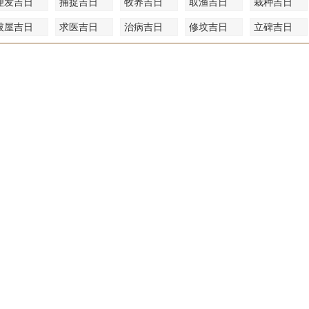
理发吉日
捕捉吉日
牧养吉日
取渔吉日
栽种吉日
破屋吉日
求医吉日
治病吉日
修坟吉日
立碑吉日