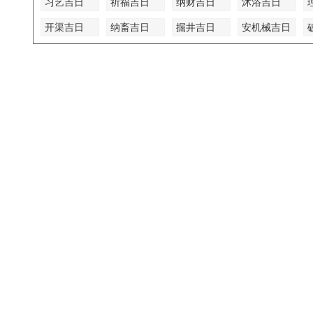
习艺吉日
祈福吉日
纳财吉日
沐浴吉日
开渠吉日
纳畜吉日
掘井吉日
安机械吉日