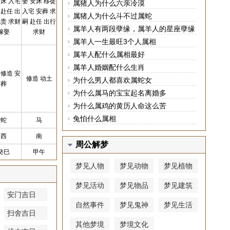
安床 入宅
娶 安床 移徙
属猪人为什么六亲冷漠
 赴任 出
入宅 安葬 求
属猪人为什么斗不过属蛇
见贵 求财
嗣 赴任 出行
属羊人有两段孽缘，属羊人的星座孽缘
嫁娶
求财
属相分别是谁
属羊人一生最旺3个人属相
属羊人配什么属相最好
属羊人婚姻配什么生肖
 修造 安
修造 动土
为什么男人都喜欢属蛇女
葬
为什么属马的宝宝起名离婚多
为什么属鸡的黄历人命这么苦
兔怕什么属相
蛇
马
西
南
周公解梦
癸巳
甲午
梦见人物
梦见动物
梦见植物
梦见活动
梦见物品
梦见建筑
安门吉日
自然事件
梦见鬼神
梦见生活
扫舍吉日
其他梦境
梦境文化