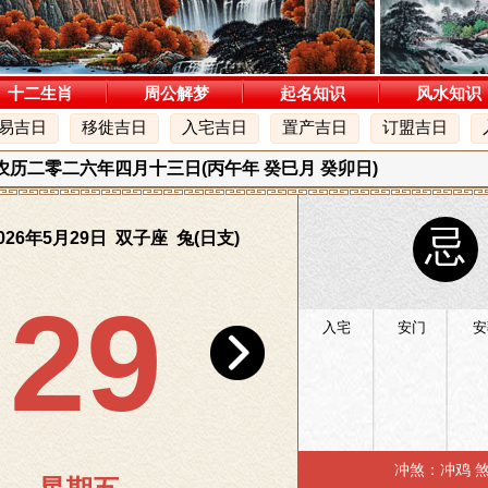
十二生肖
周公解梦
起名知识
风水知识
易吉日
移徙吉日
入宅吉日
置产吉日
订盟吉日
五 农历二零二六年四月十三日(丙午年 癸巳月 癸卯日)
忌
26年5月29日 双子座 兔(日支)
29
入宅
安门
安
冲煞：冲鸡 