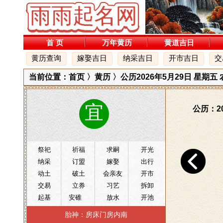
首 页
万年黄历
黄道吉日
黄历查询
嫁娶吉日
纳采吉日
开市吉日
交
当前位置：
首页
〉
黄历
〉公历2026年5月29日 星期
宜
公历：20
祭祀
祈福
求嗣
开光
纳采
订盟
嫁娶
出行
动土
破土
会亲友
开市
交易
立券
习艺
拆卸
起基
安碓
放水
开池
造仓
开渠
栽种
谢土
胎神：房床门房内南
启钻
修坟
立碑