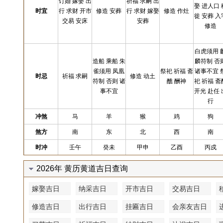
订婚 嫁娶 出
祈福 求嗣 出
娶 进人口 
时宜
行 求财 开市
修造 安葬
行 求财 嫁娶
修造 作灶
徙 安葬 入
交易 安床
安葬
修造
白虎须用 
造船 乘船 朱
麟符制 否
雀须用 凤凰
祭祀 祈福 斋
诸事不宜 
时忌
祈福 求嗣
修造 动土
符制 否则 诸
醮 酬神
祀 祈福 斋
事不宜
开光 赴任 
行
冲煞
马
羊
猴
鸡
狗
煞方
南
东
北
西
南
时冲
壬午
癸未
甲申
乙酉
丙戍
2026年 黄历黄道吉日查询
嫁娶吉日
纳采吉日
开市吉日
交易吉日
修造吉日
出行吉日
挂匾吉日
会亲友吉日