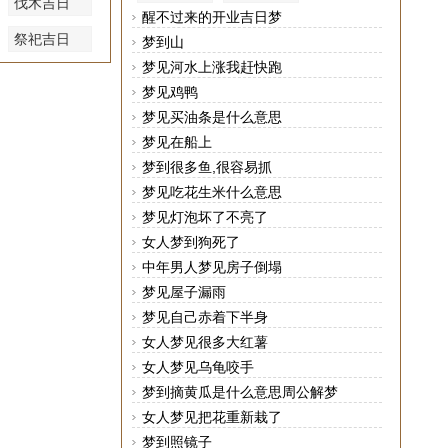
伐木吉日
醒不过来的开业吉日梦
祭祀吉日
梦到山
梦见河水上涨我赶快跑
梦见鸡鸭
梦见买油条是什么意思
梦见在船上
梦到很多鱼,很容易抓
梦见吃花生米什么意思
梦见灯泡坏了不亮了
女人梦到狗死了
中年男人梦见房子倒塌
梦见屋子漏雨
梦见自己赤着下半身
女人梦见很多大红薯
女人梦见乌龟咬手
梦到摘黄瓜是什么意思周公解梦
女人梦见把花重新栽了
梦到照镜子