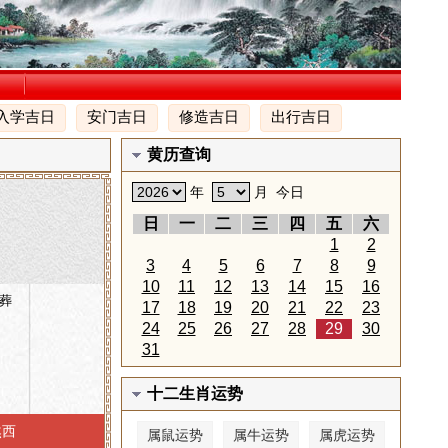
入学吉日
安门吉日
修造吉日
出行吉日
黄历查询
年
月
今日
日
一
二
三
四
五
六
1
2
3
4
5
6
7
8
9
10
11
12
13
14
15
16
葬
17
18
19
20
21
22
23
24
25
26
27
28
29
30
31
十二生肖运势
煞西
属鼠运势
属牛运势
属虎运势