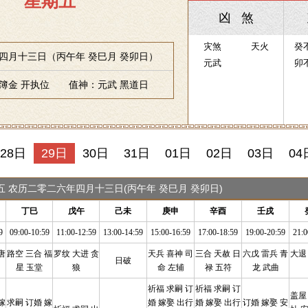
星期五
凶 煞
灾煞
天火
癸
四月十三日（丙午年 癸巳月 癸卯日）
元武
卯
簿金 开执位 值神：元武 黑道日
28日
29日
30日
31日
01日
02日
03日
04
期五 农历二零二六年四月十三日(丙午年 癸巳月 癸卯日)
丁巳
戊午
己未
庚申
辛酉
壬戌
9
09:00-10:59
11:00-12:59
13:00-14:59
15:00-16:59
17:00-18:59
19:00-20:59
21:0
唐
路空 三合 福
罗纹 大进 贪
天兵 喜神 司
三合 天赦 日
六戊 雷兵 青
大退
日破
星 玉堂
狼
命 左辅
禄 五符
龙 武曲
祈福 求嗣 订
祈福 求嗣 订
盖屋
嫁
求嗣 订婚 嫁
婚 嫁娶 出行
婚 嫁娶 出行
订婚 嫁娶 安