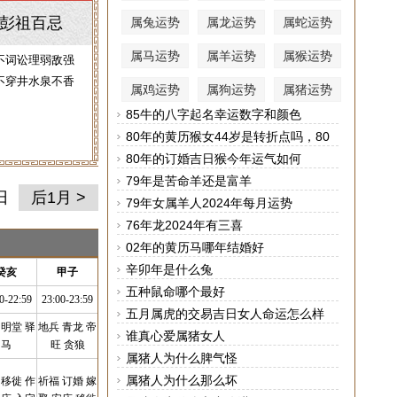
彭祖百忌
属兔运势
属龙运势
属蛇运势
属马运势
属羊运势
属猴运势
不词讼理弱敌强
不穿井水泉不香
属鸡运势
属狗运势
属猪运势
85牛的八字起名幸运数字和颜色
80年的黄历猴女44岁是转折点吗，80
年属猴女44岁后运势
80年的订婚吉日猴今年运气如何
79年是苦命羊还是富羊
日
后1月 >
79年女属羊人2024年每月运势
76年龙2024年有三喜
02年的黄历马哪年结婚好
辛卯年是什么兔
癸亥
甲子
五种鼠命哪个最好
0-22:59
23:00-23:59
五月属虎的交易吉日女人命运怎么样
 明堂 驿
地兵 青龙 帝
谁真心爱属猪女人
马
旺 贪狼
属猪人为什么脾气怪
属猪人为什么那么坏
 移徙 作
祈福 订婚 嫁