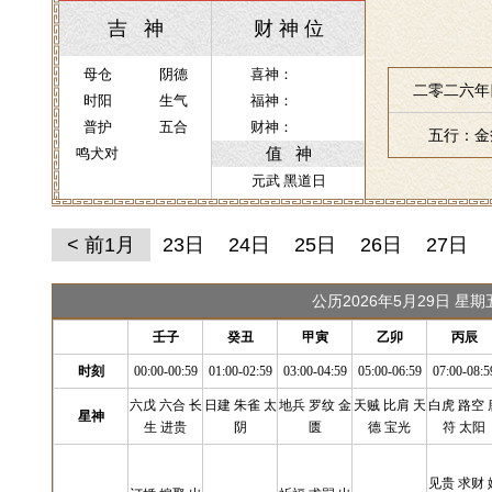
吉 神
财 神 位
母仓
阴德
喜神：
二零二六年
时阳
生气
福神：
普护
五合
财神：
五行：金
值 神
鸣犬对
元武 黑道日
< 前1月
23日
24日
25日
26日
27日
公历2026年5月29日 星
壬子
癸丑
甲寅
乙卯
丙辰
时刻
00:00-00:59
01:00-02:59
03:00-04:59
05:00-06:59
07:00-08:5
六戊 六合 长
日建 朱雀 太
地兵 罗纹 金
天贼 比肩 天
白虎 路空 
星神
生 进贵
阴
匮
德 宝光
符 太阳
见贵 求财 