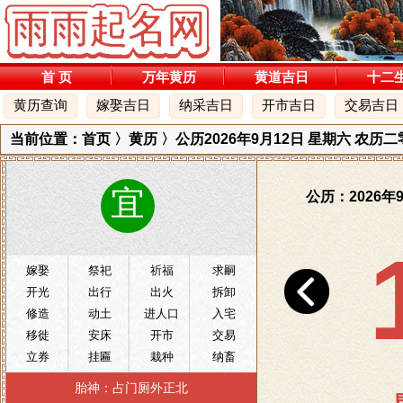
首 页
万年黄历
黄道吉日
十二
黄历查询
嫁娶吉日
纳采吉日
开市吉日
交易吉日
当前位置：
首页
〉
黄历
〉公历2026年9月12日 星期六 农历
宜
公历：2026年
嫁娶
祭祀
祈福
求嗣
开光
出行
出火
拆卸
修造
动土
进人口
入宅
移徙
安床
开市
交易
立券
挂匾
栽种
纳畜
入殓
安葬
除服
成服
胎神：占门厕外正北