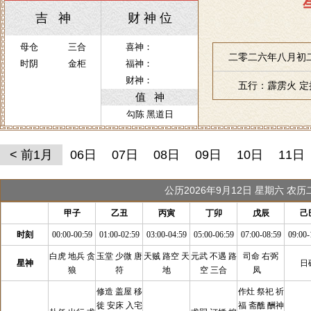
吉 神
财 神 位
母仓
三合
喜神：
二零二六年八月初二
时阴
金柜
福神：
财神：
五行：霹雳火 
值 神
勾陈 黑道日
< 前1月
06日
07日
08日
09日
10日
11日
公历2026年9月12日 星期六 农
甲子
乙丑
丙寅
丁卯
戊辰
己
时刻
00:00-00:59
01:00-02:59
03:00-04:59
05:00-06:59
07:00-08:59
09:00-
白虎 地兵 贪
玉堂 少微 唐
天贼 路空 天
元武 不遇 路
司命 右弼
星神
日
狼
符
地
空 三合
凤
修造 盖屋 移
作灶 祭祀 祈
徙 安床 入宅
福 斋醮 酬神