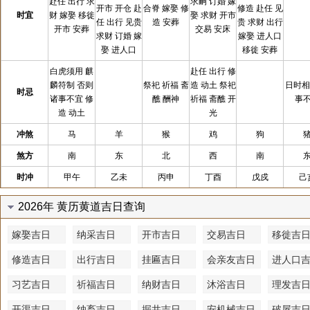
赴任 出行 求
求嗣 订婚 嫁
开市 开仓 赴
合脊 嫁娶 修
修造 赴任 见
时宜
财 嫁娶 移徙
娶 求财 开市
任 出行 见贵
造 安葬
贵 求财 出行
开市 安葬
交易 安床
求财 订婚 嫁
嫁娶 进人口
娶 进人口
移徙 安葬
白虎须用 麒
赴任 出行 修
麟符制 否则
祭祀 祈福 斋
造 动土 祭祀
日时相
时忌
诸事不宜 修
醮 酬神
祈福 斋醮 开
事
造 动土
光
冲煞
马
羊
猴
鸡
狗
煞方
南
东
北
西
南
时冲
甲午
乙未
丙申
丁酉
戊戍
己
2026年 黄历黄道吉日查询
嫁娶吉日
纳采吉日
开市吉日
交易吉日
移徙吉
修造吉日
出行吉日
挂匾吉日
会亲友吉日
进人口
习艺吉日
祈福吉日
纳财吉日
沐浴吉日
理发吉
开渠吉日
纳畜吉日
掘井吉日
安机械吉日
破屋吉