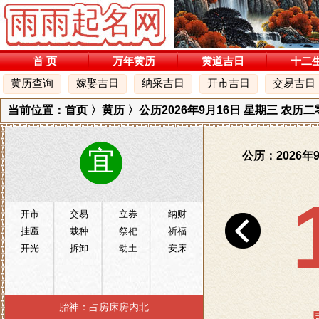
首 页
万年黄历
黄道吉日
十二
黄历查询
嫁娶吉日
纳采吉日
开市吉日
交易吉日
当前位置：
首页
〉
黄历
〉公历2026年9月16日 星期三 农历
宜
公历：2026年
开市
交易
立券
纳财
挂匾
栽种
祭祀
祈福
开光
拆卸
动土
安床
胎神：占房床房内北