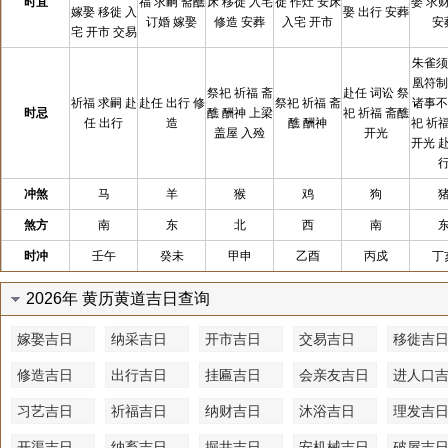
时宜
福 求嗣 斋醮
床 移徙 入宅
徙 作灶 安床
娶 求
嫁娶 移徙 入
娶 出行 安葬
订婚 嫁娶
修造 安葬
入宅 开市
安
宅 开市 交易
朱雀须
凰符制
祭祀 祈福 斋
赴任 词讼 祭
祈福 求嗣 赴
赴任 出行 修
祭祀 祈福 斋
诸事不
时忌
醮 酬神 上梁
祀 祈福 斋醮
任 出行
造
醮 酬神
祀 祈
盖屋 入殓
开光
开光 
冲煞
马
羊
猴
鸡
狗
煞方
南
东
北
西
南
时冲
壬午
癸未
甲申
乙酉
丙戍
丁
2026年 黄历黄道吉日查询
嫁娶吉日
纳采吉日
开市吉日
交易吉日
移徙吉
修造吉日
出行吉日
挂匾吉日
会亲友吉日
进人口
习艺吉日
祈福吉日
纳财吉日
沐浴吉日
理发吉
开渠吉日
纳畜吉日
掘井吉日
安机械吉日
破屋吉