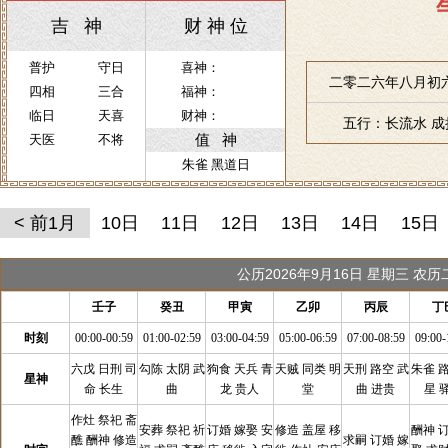
吉 神
财 神 位
普护
守日
喜神：
二零二六年八月初六
四相
三合
福神：
临日
天喜
财神：
五行：长流水 
值 神
天医
不将
朱雀 黑道日
< 前1月
10日
11日
12日
13日
14日
15日
公历2026年9月16日 星期三 农
壬子
癸丑
甲寅
乙卯
丙辰
丁
时刻
00:00-00:59
01:00-02:59
03:00-04:59
05:00-06:59
07:00-08:59
09:00-
六戊 日刑 司
勾陈 太阴 武
狗食 天兵 青
天贼 同类 明
天刑 路空 武
朱雀 
星神
命 长生
曲
龙 贵人
堂
曲 进贵
星 
作灶 祭祀 斋
安葬 祭祀 祈
订婚 嫁娶 安
修造 盖屋 移
酬神 
醮 酬神 修造
求嗣 订婚 嫁