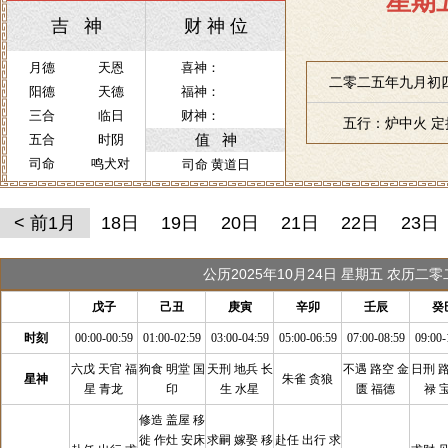
星期
吉 神
财 神 位
月德
天恩
喜神：
二零二五年九月初四
阳德
天德
福神：
三合
临日
财神：
五行：炉中火 
值 神
五合
时阴
司命
鸣犬对
司命 黄道日
< 前1月
18日
19日
20日
21日
22日
23日
公历2025年10月24日 星期五 农历二
戊子
己丑
庚寅
辛卯
壬辰
癸
时刻
00:00-00:59
01:00-02:59
03:00-04:59
05:00-06:59
07:00-08:59
09:00-
六戊 天官 福
狗食 明堂 国
天刑 地兵 长
不遇 路空 金
日刑 
星神
朱雀 贪狼
星 青龙
印
生 水星
匮 福德
禄 
修造 盖屋 移
徙 作灶 安床
求嗣 嫁娶 移
赴任 出行 求