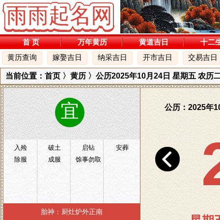
首 页
万年黄历
黄道吉日
十二
黄历查询
嫁娶吉日
纳采吉日
开市吉日
交易吉日
当前位置：
首页
〉
黄历
〉公历2025年10月24日 星期五 农
宜
公历：2025年1
入殓
破土
启钻
安葬
除服
成服
馀事勿取
胎神：厨灶炉外正南