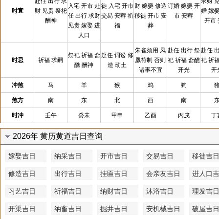
赴任 出行 求
求财 
入宅 开市 赴
徙 入宅 开市
财 嫁娶 修造
订婚 嫁娶 开
时宜
财 见贵 祭祀
婚 嫁
任 出行 求财
交易 安葬 祈
移徙 开市 安
市 安葬
酬神
开市
见贵 嫁娶 进
福
葬
人口
朱雀须用 凤
赴任 出行 祭
赴任 
祭祀 祈福 斋
赴任 词讼 修
时忌
祈福 求嗣
凰符制 否则
祀 祈福 斋醮
祀 祈
醮 酬神
造 动土
诸事不宜
开光
开
冲煞
马
羊
猴
鸡
狗
煞方
南
东
北
西
南
时冲
壬午
癸未
甲申
乙酉
丙戍
丁
2026年 黄历黄道吉日查询
嫁娶吉日
纳采吉日
开市吉日
交易吉日
移徙吉
修造吉日
出行吉日
挂匾吉日
会亲友吉日
进人口
习艺吉日
祈福吉日
纳财吉日
沐浴吉日
理发吉
开渠吉日
纳畜吉日
掘井吉日
安机械吉日
破屋吉