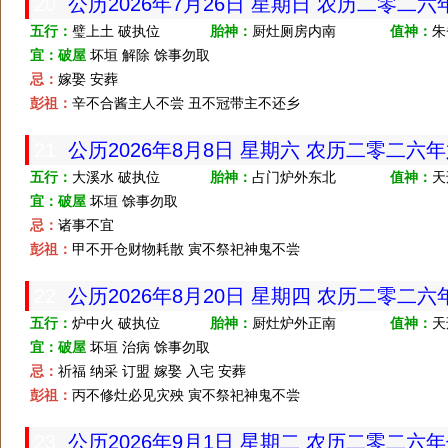
20
公历2026年7月26日 星期日 农历二零二
五行：
璧上土 破执位
胎神：
厨灶厕房内南
值神：
朱
宜：
破屋
坏垣 解除 馀事勿取
忌：
嫁娶 安葬
彭祖：
辛不合酱主人不尝 丑不冠带主不还乡
21
公历2026年8月8日 星期六 农历二零二六
五行：
大溪水 破执位
胎神：
占门炉外东北
值神：
天
宜：
破屋
坏垣 馀事勿取
忌：
诸事不宜
彭祖：
甲不开仓财物耗散 寅不祭祀神鬼不尝
22
公历2026年8月20日 星期四 农历二零二
五行：
炉中火 破执位
胎神：
厨灶炉外正南
值神：
天
宜：
破屋
坏垣 治病 馀事勿取
忌：
祈福 纳采 订盟 嫁娶 入宅 安葬
彭祖：
丙不修灶必见灾殃 寅不祭祀神鬼不尝
23
公历2026年9月1日 星期二 农历二零二六