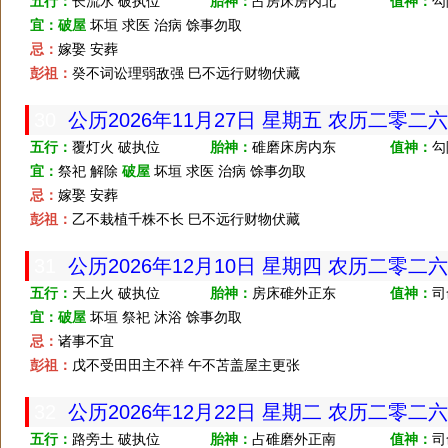
五行：
长流水 破执位
胎神：
占房床房内北
值神：
勾
宜：
破屋
坏垣 求医 治病 馀事勿取
忌：
嫁娶 安葬
彭祖：
癸不词讼理弱敌强 巳不远行财物伏藏
30
公历2026年11月27日 星期五 农历二零二
五行：
覆灯火 破执位
胎神：
碓磨床房内东
值神：
勾
宜：
祭祀 解除
破屋
坏垣 求医 治病 馀事勿取
忌：
嫁娶 安葬
彭祖：
乙不栽植千株不长 巳不远行财物伏藏
31
公历2026年12月10日 星期四 农历二零二
五行：
天上火 破执位
胎神：
房床碓外正东
值神：
司
宜：
破屋
坏垣 祭祀 沐浴 馀事勿取
忌：
诸事不宜
彭祖：
戊不受田田主不祥 午不苫盖屋主更张
32
公历2026年12月22日 星期二 农历二零二
五行：
路旁土 破执位
胎神：
占碓磨外正南
值神：
司