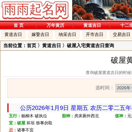
首 页
万年黄历
黄道吉日
十二
黄道吉日
嫁娶吉日
纳采吉日
开市吉日
交易吉日
当前位置：
首页
〉黄道吉日 〉破屋入宅黄道吉日查询
破屋
查询破屋黄道吉日的时候
选时间：
01
公历2026年1月9日 星期五 农历二零二五
五行：
杨柳木 破执位
胎神：
房床厕外西北
值神：
元
宜：
破屋
坏垣 馀事勿取
忌：
诸事不宜