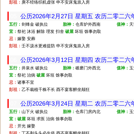
彭祖：
庚不经络织机虚张 申不安床鬼祟入房
05
公历2026年2月27日 星期五 农历二零二
五行：
剑锋金 破执位
胎神：
仓库炉外西南
值神：
天
宜：
祭祀 沐浴 解除 理发 扫舍
破屋
坏垣 馀事勿取
忌：
嫁娶 安葬
彭祖：
壬不汲水更难提防 申不安床鬼祟入房
06
公历2026年3月12日 星期四 农历二零二
五行：
井泉水 破执位
胎神：
碓磨门外西北
值神：
玉
宜：
祭祀 治病
破屋
坏垣 馀事勿取
忌：
诸事不宜
彭祖：
乙不栽植千株不长 酉不宴客醉坐颠狂
07
公历2026年3月24日 星期二 农历二零二
五行：
山下火 破执位
胎神：
仓库门房内北
值神：
玉
宜：
破屋
坏垣 求医 治病 馀事勿取
忌：
开光 嫁娶
彭祖：
丁不剃头头必生疮 酉不宴客醉坐颠狂