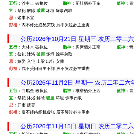
五行：
沙中土 破执位
胎神：
厨灶栖外正东
值神：
青
宜：
祭祀 解除
破屋
坏垣 馀事勿取
忌：
诸事不宜
彭祖：
丙不修灶必见灾殃 辰不哭泣必主重丧
27
公历2026年10月21日 星期三 农历二零二
五行：
大林木 破执位
胎神：
房床栖外正南
值神：
青
宜：
祭祀 沐浴
破屋
坏垣 馀事勿取
忌：
嫁娶 入宅 上梁 出行 安葬
彭祖：
戊不受田田主不祥 辰不哭泣必主重丧
28
公历2026年11月2日 星期一 农历二零二
五行：
白腊金 破执位
胎神：
碓磨栖外正西
值神：
青
宜：
祭祀 沐浴 解除
破屋
坏垣 馀事勿取
忌：
开市 嫁娶
彭祖：
庚不经络织机虚张 辰不哭泣必主重丧
29
公历2026年11月15日 星期日 农历二零二