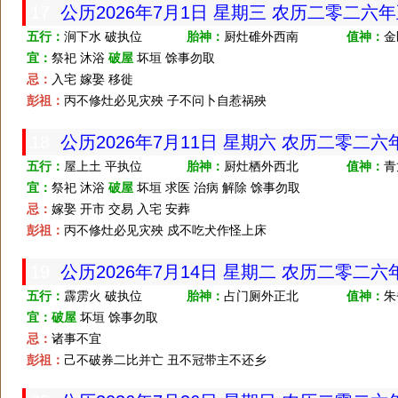
17
公历2026年7月1日 星期三 农历二零二六
纪念
五行：
涧下水 破执位
胎神：
厨灶碓外西南
值神：
金
宜：
祭祀 沐浴
破屋
坏垣 馀事勿取
忌：
入宅 嫁娶 移徙
彭祖：
丙不修灶必见灾殃 子不问卜自惹祸殃
18
公历2026年7月11日 星期六 农历二零二
五行：
屋上土 平执位
胎神：
厨灶栖外西北
值神：
青
宜：
祭祀 沐浴
破屋
坏垣 求医 治病 解除 馀事勿取
忌：
嫁娶 开市 交易 入宅 安葬
彭祖：
丙不修灶必见灾殃 戍不吃犬作怪上床
19
公历2026年7月14日 星期二 农历二零二
五行：
霹雳火 破执位
胎神：
占门厕外正北
值神：
朱
宜：
破屋
坏垣 馀事勿取
忌：
诸事不宜
彭祖：
己不破券二比并亡 丑不冠带主不还乡