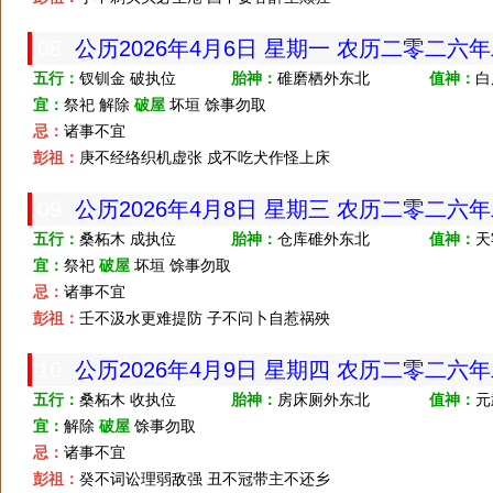
08
公历2026年4月6日 星期一 农历二零二六
五行：
钗钏金 破执位
胎神：
碓磨栖外东北
值神：
白
宜：
祭祀 解除
破屋
坏垣 馀事勿取
忌：
诸事不宜
彭祖：
庚不经络织机虚张 戍不吃犬作怪上床
09
公历2026年4月8日 星期三 农历二零二六
五行：
桑柘木 成执位
胎神：
仓库碓外东北
值神：
天
宜：
祭祀
破屋
坏垣 馀事勿取
忌：
诸事不宜
彭祖：
壬不汲水更难提防 子不问卜自惹祸殃
10
公历2026年4月9日 星期四 农历二零二六
五行：
桑柘木 收执位
胎神：
房床厕外东北
值神：
元
宜：
解除
破屋
馀事勿取
忌：
诸事不宜
彭祖：
癸不词讼理弱敌强 丑不冠带主不还乡