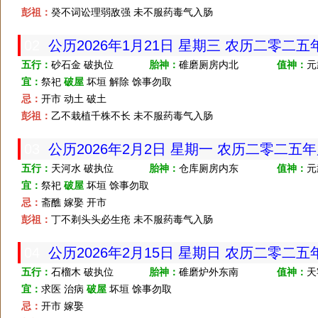
彭祖：
癸不词讼理弱敌强 未不服药毒气入肠
02
公历2026年1月21日 星期三 农历二零二
五行：
砂石金 破执位
胎神：
碓磨厕房内北
值神：
元
宜：
祭祀
破屋
坏垣 解除 馀事勿取
忌：
开市 动土 破土
彭祖：
乙不栽植千株不长 未不服药毒气入肠
03
公历2026年2月2日 星期一 农历二零二五
五行：
天河水 破执位
胎神：
仓库厕房内东
值神：
元
宜：
祭祀
破屋
坏垣 馀事勿取
忌：
斋醮 嫁娶 开市
彭祖：
丁不剃头头必生疮 未不服药毒气入肠
04
公历2026年2月15日 星期日 农历二零二
五行：
石榴木 破执位
胎神：
碓磨炉外东南
值神：
天
宜：
求医 治病
破屋
坏垣 馀事勿取
忌：
开市 嫁娶