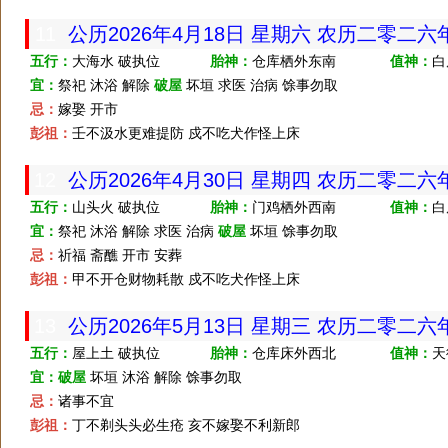
11
公历2026年4月18日 星期六 农历二零二
五行：
大海水 破执位
胎神：
仓库栖外东南
值神：
白
宜：
祭祀 沐浴 解除
破屋
坏垣 求医 治病 馀事勿取
忌：
嫁娶 开市
彭祖：
壬不汲水更难提防 戍不吃犬作怪上床
12
公历2026年4月30日 星期四 农历二零二
五行：
山头火 破执位
胎神：
门鸡栖外西南
值神：
白
宜：
祭祀 沐浴 解除 求医 治病
破屋
坏垣 馀事勿取
忌：
祈福 斋醮 开市 安葬
彭祖：
甲不开仓财物耗散 戍不吃犬作怪上床
13
公历2026年5月13日 星期三 农历二零二
五行：
屋上土 破执位
胎神：
仓库床外西北
值神：
天
宜：
破屋
坏垣 沐浴 解除 馀事勿取
忌：
诸事不宜
彭祖：
丁不剃头头必生疮 亥不嫁娶不利新郎