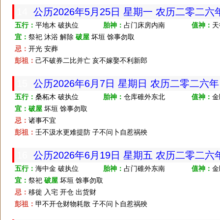
14
公历2026年5月25日 星期一 农历二零二
五行：
平地木 破执位
胎神：
占门床房内南
值神：
天
宜：
祭祀 沐浴 解除
破屋
坏垣 馀事勿取
忌：
开光 安葬
彭祖：
己不破券二比并亡 亥不嫁娶不利新郎
15
公历2026年6月7日 星期日 农历二零二六
五行：
桑柘木 破执位
胎神：
仓库碓外东北
值神：
金
宜：
破屋
坏垣 馀事勿取
忌：
诸事不宜
彭祖：
壬不汲水更难提防 子不问卜自惹祸殃
16
公历2026年6月19日 星期五 农历二零二
五行：
海中金 破执位
胎神：
占门碓外东南
值神：
金
宜：
祭祀
破屋
坏垣 馀事勿取
忌：
移徙 入宅 开仓 出货财
彭祖：
甲不开仓财物耗散 子不问卜自惹祸殃