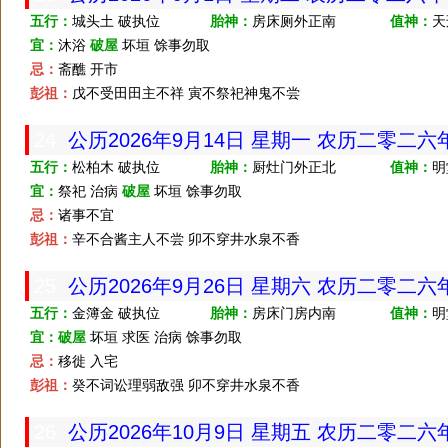
五行：
城头土 破执位
胎神：
房床厕外正南
值神：
天
宜：
沐浴
破屋
坏垣 馀事勿取
忌：
斋醮 开市
彭祖：
戊不受田田主不祥 寅不祭祀神鬼不尝
24
公历2026年9月14日 星期一 农历二零二
五行：
松柏木 破执位
胎神：
厨灶门外正北
值神：
明
宜：
祭祀 治病
破屋
坏垣 馀事勿取
忌：
诸事不宜
彭祖：
辛不合酱主人不尝 卯不穿井水泉不香
25
公历2026年9月26日 星期六 农历二零二
五行：
金簿金 破执位
胎神：
房床门房内南
值神：
明
宜：
破屋
坏垣 求医 治病 馀事勿取
忌：
移徙 入宅
彭祖：
癸不词讼理弱敌强 卯不穿井水泉不香
26
公历2026年10月9日 星期五 农历二零二