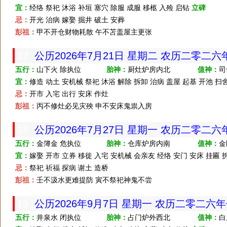
宜：
经络 祭祀 沐浴 补垣 塞穴 除服 成服 移柩 入殓 启钻
立碑
忌：
开光 治病 嫁娶 掘井 破土 安葬
彭祖：
甲不开仓财物耗散 午不苫盖屋主更张
17
公历2026年7月21日 星期二 农历二零二
五行：
山下火 除执位
胎神：
厨灶炉房内北
值神：
司
宜：
修造 动土 安机械 祭祀 沐浴 解除 拆卸 治病 盖屋 起基 开池 扫
忌：
开市 入宅 出行 安床 作灶
彭祖：
丙不修灶必见灾殃 申不安床鬼祟入房
18
公历2026年7月27日 星期一 农历二零二
五行：
金簿金 危执位
胎神：
仓库炉房内南
值神：
金
宜：
嫁娶 开市 立券 移徙 入宅 安机械 会亲友 经络 安门 安床 挂匾 
忌：
祭祀 祈福 探病 谢土 造桥
彭祖：
壬不汲水更难提防 寅不祭祀神鬼不尝
19
公历2026年9月7日 星期一 农历二零二六
五行：
井泉水 闭执位
胎神：
占门炉外西北
值神：
白