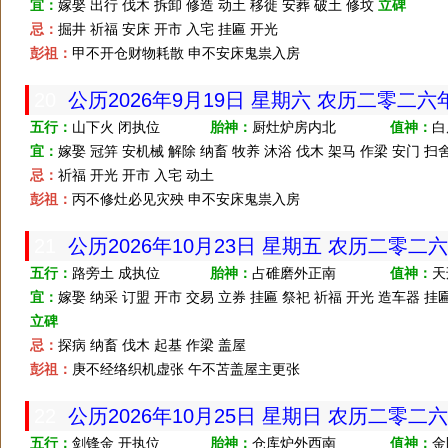
宜：
嫁娶 出行 伐木 拆卸 修造 动土 移徙 安葬 破土 修坟
立碑
忌：
掘井 祈福 安床 开市 入宅 挂匾 开光
彭祖：
甲不开仓财物耗散 申不安床鬼祟入房
20
公历2026年9月19日 星期六 农历二零二
五行：
山下火 闭执位
胎神：
厨灶炉房内北
值神：
白
宜：
嫁娶 冠笄 安机械 解除 纳畜 牧养 沐浴 伐木 架马 作梁 安门 扫
忌：
祈福 开光 开市 入宅 动土
彭祖：
丙不修灶必见灾殃 申不安床鬼祟入房
21
公历2026年10月23日 星期五 农历二零二
五行：
路旁土 成执位
胎神：
占碓磨外正南
值神：
天
宜：
嫁娶 纳采 订盟 开市 交易 立券 挂匾 祭祀 祈福 开光 造车器 挂匾
立碑
忌：
探病 纳畜 伐木 起基 作梁 盖屋
彭祖：
庚不经络织机虚张 午不苫盖屋主更张
22
公历2026年10月25日 星期日 农历二零二
五行：
剑锋金 开执位
胎神：
仓库炉外西南
值神：
金