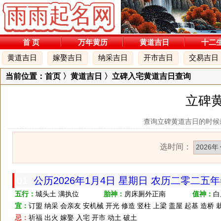
首 页
万年黄历
黄道吉日
十二
黄道吉日
嫁娶吉日
纳采吉日
开市吉日
交易吉日
当前位置：
首页
〉黄道吉日 〉立碑入宅黄道吉日查询
立碑
查询立碑黄道吉日的时候
选时间：
01
公历2026年1月4日 星期日 农历二零二五
五行：
城头土 满执位
胎神：
房床厕外正南
值神：
白
宜：
订盟 纳采 会亲友 安机械 开光 修造 竖柱 上梁 盖屋 起基 造桥 
忌：
祈福 出火 嫁娶 入宅 开市 动土 破土