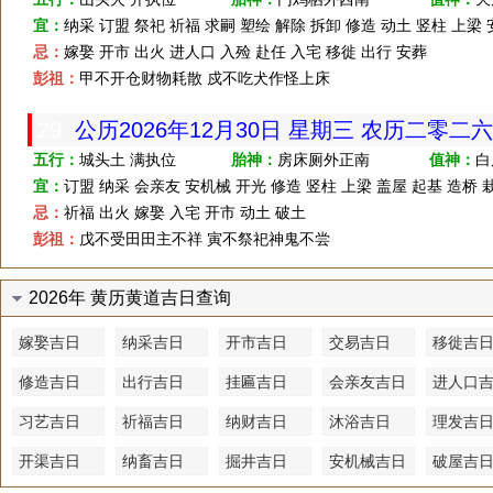
宜：
纳采 订盟 祭祀 祈福 求嗣 塑绘 解除 拆卸 修造 动土 竖柱 上梁
忌：
嫁娶 开市 出火 进人口 入殓 赴任 入宅 移徙 出行 安葬
彭祖：
甲不开仓财物耗散 戍不吃犬作怪上床
29
公历2026年12月30日 星期三 农历二零二
五行：
城头土 满执位
胎神：
房床厕外正南
值神：
白
宜：
订盟 纳采 会亲友 安机械 开光 修造 竖柱 上梁 盖屋 起基 造桥 
忌：
祈福 出火 嫁娶 入宅 开市 动土 破土
彭祖：
戊不受田田主不祥 寅不祭祀神鬼不尝
2026年 黄历黄道吉日查询
嫁娶吉日
纳采吉日
开市吉日
交易吉日
移徙吉
修造吉日
出行吉日
挂匾吉日
会亲友吉日
进人口
习艺吉日
祈福吉日
纳财吉日
沐浴吉日
理发吉
开渠吉日
纳畜吉日
掘井吉日
安机械吉日
破屋吉