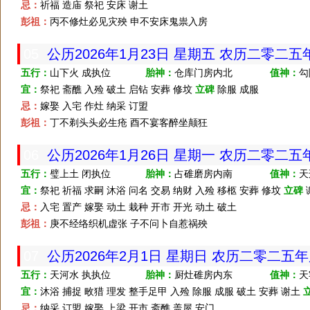
忌：
祈福 造庙 祭祀 安床 谢土
彭祖：
丙不修灶必见灾殃 申不安床鬼祟入房
05
公历2026年1月23日 星期五 农历二零二
五行：
山下火 成执位
胎神：
仓库门房内北
值神：
勾
宜：
祭祀 斋醮 入殓 破土 启钻 安葬 修坟
立碑
除服 成服
忌：
嫁娶 入宅 作灶 纳采 订盟
彭祖：
丁不剃头头必生疮 酉不宴客醉坐颠狂
06
公历2026年1月26日 星期一 农历二零二
五行：
璧上土 闭执位
胎神：
占碓磨房内南
值神：
天
宜：
祭祀 祈福 求嗣 沐浴 问名 交易 纳财 入殓 移柩 安葬 修坟
立碑
忌：
入宅 置产 嫁娶 动土 栽种 开市 开光 动土 破土
彭祖：
庚不经络织机虚张 子不问卜自惹祸殃
07
公历2026年2月1日 星期日 农历二零二五
五行：
天河水 执执位
胎神：
厨灶碓房内东
值神：
天
宜：
沐浴 捕捉 畋猎 理发 整手足甲 入殓 除服 成服 破土 安葬 谢土
忌：
纳采 订盟 嫁娶 上梁 开市 斋醮 盖屋 安门