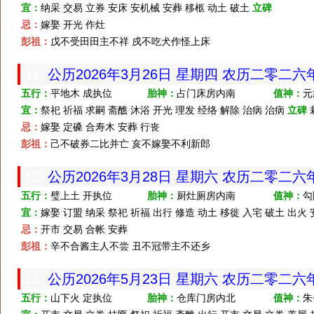
宜：
纳采 交易 立券 安床 安机械 安葬 移柩 动土 破土
立碑
忌：
嫁娶 开光 作灶
彭祖：
戊不受田田主不祥 戍不吃犬作怪上床
11
公历2026年3月26日 星期四 农历二零二
五行：
平地木 成执位
胎神：
占门床房内南
值神：
元
宜：
祭祀 祈福 求嗣 斋醮 沐浴 开光 理发 经络 解除 治病 治病
立碑
忌：
嫁娶 定磉 合寿木 安葬 行丧
彭祖：
己不破券二比并亡 亥不嫁娶不利新郎
12
公历2026年3月28日 星期六 农历二零二
五行：
璧上土 开执位
胎神：
厨灶厕房内南
值神：
勾
宜：
嫁娶 订盟 纳采 祭祀 祈福 出行 修造 动土 移徙 入宅 破土 出火
忌：
开市 交易 合帐 安葬
彭祖：
辛不合酱主人不尝 丑不冠带主不还乡
13
公历2026年5月23日 星期六 农历二零二
五行：
山下火 定执位
胎神：
仓库门房内北
值神：
朱