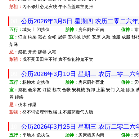
彭祖：
丙不修灶必见灾殃 午不苫盖屋主更张
08
公历2026年3月5日 星期四 农历二零二六
五行：
城头土 闭执位
胎神：
房床厕外正南
值神：
青
宜：
订盟 纳采 裁衣 合帐 冠笄 安机械 拆卸 安床 入殓 除服 成服 移
架马
忌：
祭祀 开光 嫁娶 入宅
彭祖：
戊不受田田主不祥 寅不祭祀神鬼不尝
09
公历2026年3月10日 星期二 农历二零二
五行：
杨柳木 定执位
胎神：
房床厕外西北
值神：
天
宜：
祭祀 会亲友 订盟 裁衣 合帐 安机械 拆卸 上梁 安门 入殓 除服 
券 经络
忌：
伐木 作梁
彭祖：
癸不词讼理弱敌强 未不服药毒气入肠
10
公历2026年3月25日 星期三 农历二零二
五行：
平地木 危执位
胎神：
房床栖房内南
值神：
天