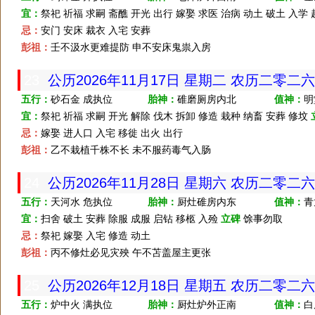
宜：
祭祀 祈福 求嗣 斋醮 开光 出行 嫁娶 求医 治病 动土 破土 入学
忌：
安门 安床 裁衣 入宅 安葬
彭祖：
壬不汲水更难提防 申不安床鬼祟入房
23
公历2026年11月17日 星期二 农历二零二
五行：
砂石金 成执位
胎神：
碓磨厕房内北
值神：
明
宜：
祭祀 祈福 求嗣 开光 解除 伐木 拆卸 修造 栽种 纳畜 安葬 修坟
忌：
嫁娶 进人口 入宅 移徙 出火 出行
彭祖：
乙不栽植千株不长 未不服药毒气入肠
24
公历2026年11月28日 星期六 农历二零二
五行：
天河水 危执位
胎神：
厨灶碓房内东
值神：
青
宜：
扫舍 破土 安葬 除服 成服 启钻 移柩 入殓
立碑
馀事勿取
忌：
祭祀 嫁娶 入宅 修造 动土
彭祖：
丙不修灶必见灾殃 午不苫盖屋主更张
25
公历2026年12月18日 星期五 农历二零二
五行：
炉中火 满执位
胎神：
厨灶炉外正南
值神：
白