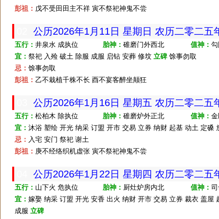
彭祖：
戊不受田田主不祥 寅不祭祀神鬼不尝
02
公历2026年1月11日 星期日 农历二零二
五行：
井泉水 成执位
胎神：
碓磨门外西北
值神：
勾
宜：
祭祀 入殓 破土 除服 成服 启钻 安葬 修坟
立碑
馀事勿取
忌：
馀事勿取
彭祖：
乙不栽植千株不长 酉不宴客醉坐颠狂
03
公历2026年1月16日 星期五 农历二零二
五行：
松柏木 除执位
胎神：
碓磨炉外正北
值神：
金
宜：
沐浴 塑绘 开光 纳采 订盟 开市 交易 立券 纳财 起基 动土 定磉
忌：
入宅 安门 祭祀 谢土
彭祖：
庚不经络织机虚张 寅不祭祀神鬼不尝
04
公历2026年1月22日 星期四 农历二零二
五行：
山下火 危执位
胎神：
厨灶炉房内北
值神：
司
宜：
嫁娶 纳采 订盟 开光 安香 出火 纳财 开市 交易 立券 裁衣 盖屋 
成服
立碑