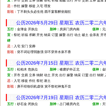
宜：
开市 交易 立券 挂匾 祭祀 祈福 斋醮 出行 开市 交易 立券 盖屋
忌：
作灶 嫁娶 移徙 入宅 理发
彭祖：
丁不剃头头必生疮 酉不宴客醉坐颠狂
14
公历2026年5月29日 星期五 农历二零二
五行：
金簿金 开执位
胎神：
房床门房内南
值神：
元
宜：
祭祀 祈福 求嗣 开光 纳采 订盟 嫁娶 出行 动土 破土 会亲友 开
碑
忌：
入宅 安门 安葬
彭祖：
癸不词讼理弱敌强 卯不穿井水泉不香
15
公历2026年7月15日 星期三 农历二零二
五行：
松柏木 危执位
胎神：
碓磨炉外正北
值神：
金
宜：
开市 交易 立券 纳财 动土 开光 出行 嫁娶 纳采 订盟 出行 纳财
忌：
入宅 移徙 作灶 祭祀 谢土
彭祖：
庚不经络织机虚张 寅不祭祀神鬼不尝
16
公历2026年7月19日 星期日 农历二零二
五行：
砂石金 闭执位
胎神：
占门碓房内北
值神：
天