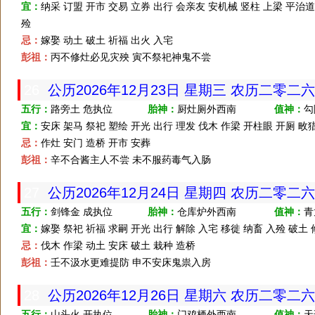
宜：
纳采 订盟 开市 交易 立券 出行 会亲友 安机械 竖柱 上梁 平治道
殓
忌：
嫁娶 动土 破土 祈福 出火 入宅
彭祖：
丙不修灶必见灾殃 寅不祭祀神鬼不尝
26
公历2026年12月23日 星期三 农历二零二
五行：
路旁土 危执位
胎神：
厨灶厕外西南
值神：
勾
宜：
安床 架马 祭祀 塑绘 开光 出行 理发 伐木 作梁 开柱眼 开厕 畋
忌：
作灶 安门 造桥 开市 安葬
彭祖：
辛不合酱主人不尝 未不服药毒气入肠
27
公历2026年12月24日 星期四 农历二零二
五行：
剑锋金 成执位
胎神：
仓库炉外西南
值神：
青
宜：
嫁娶 祭祀 祈福 求嗣 开光 出行 解除 入宅 移徙 纳畜 入殓 破土
忌：
伐木 作梁 动土 安床 破土 栽种 造桥
彭祖：
壬不汲水更难提防 申不安床鬼祟入房
28
公历2026年12月26日 星期六 农历二零二
五行：
山头火 开执位
胎神：
门鸡栖外西南
值神：
天