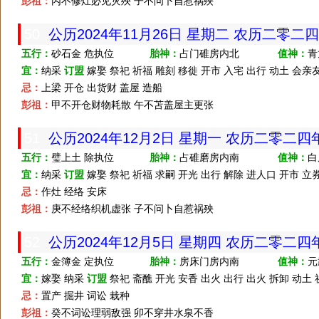
彭祖：
丙不修灶必见灾殃 子不问卜自惹祸殃
50
公历2024年11月26日 星期二 农历二零二
五行：
砂石金 危执位
胎神：
占门碓房内北
值神：
青
宜：
纳采
订盟
嫁娶 祭祀 祈福 雕刻 移徙 开市 入宅 出行 动土 会亲友
忌：
上梁 开仓 出货财 盖屋 造船
彭祖：
甲不开仓财物耗散 午不苫盖屋主更张
51
公历2024年12月2日 星期一 农历二零二
五行：
璧上土 除执位
胎神：
占碓磨房内南
值神：
白
宜：
纳采
订盟
嫁娶 祭祀 祈福 求嗣 开光 出行 解除 进人口 开市 立券
忌：
作灶 经络 安床
彭祖：
庚不经络织机虚张 子不问卜自惹祸殃
52
公历2024年12月5日 星期四 农历二零二
五行：
金簿金 定执位
胎神：
房床门房内南
值神：
元
宜：
嫁娶 纳采
订盟
祭祀 斋醮 开光 安香 出火 出行 出火 拆卸 动土 
忌：
置产 掘井 词讼 栽种
彭祖：
癸不词讼理弱敌强 卯不穿井水泉不香