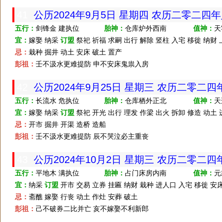
41
公历2024年9月5日 星期四 农历二零二四
五行：
剑锋金 建执位
胎神：
仓库炉外西南
值神：
天
宜：
嫁娶 纳采
订盟
祭祀 祈福 求嗣 出行 解除 竖柱 入宅 移徙 纳财 
忌：
栽种 掘井 动土 安床 破土 置产
彭祖：
壬不汲水更难提防 申不安床鬼祟入房
42
公历2024年9月25日 星期三 农历二零二
五行：
长流水 危执位
胎神：
仓库栖外正北
值神：
天
宜：
嫁娶 纳采
订盟
祭祀 开光 出行 理发 作梁 出火 拆卸 修造 动土 
忌：
开市 掘井 开渠 造桥 造船
彭祖：
壬不汲水更难提防 辰不哭泣必主重丧
43
公历2024年10月2日 星期三 农历二零二四
五行：
平地木 满执位
胎神：
占门床房内南
值神：
元
宜：
纳采
订盟
开市 交易 立券 挂匾 纳财 栽种 进人口 入宅 移徙 安床
忌：
斋醮 嫁娶 行丧 动土 作灶 安葬 破土
彭祖：
己不破券二比并亡 亥不嫁娶不利新郎