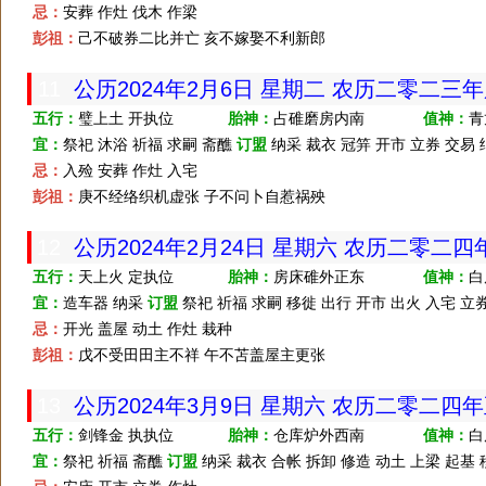
忌：
安葬 作灶 伐木 作梁
彭祖：
己不破券二比并亡 亥不嫁娶不利新郎
11
公历2024年2月6日 星期二 农历二零二三
五行：
璧上土 开执位
胎神：
占碓磨房内南
值神：
青
宜：
祭祀 沐浴 祈福 求嗣 斋醮
订盟
纳采 裁衣 冠笄 开市 立券 交易 
忌：
入殓 安葬 作灶 入宅
彭祖：
庚不经络织机虚张 子不问卜自惹祸殃
12
公历2024年2月24日 星期六 农历二零二
五行：
天上火 定执位
胎神：
房床碓外正东
值神：
白
宜：
造车器 纳采
订盟
祭祀 祈福 求嗣 移徙 出行 开市 出火 入宅 立
忌：
开光 盖屋 动土 作灶 栽种
彭祖：
戊不受田田主不祥 午不苫盖屋主更张
13
公历2024年3月9日 星期六 农历二零二四
五行：
剑锋金 执执位
胎神：
仓库炉外西南
值神：
白
宜：
祭祀 祈福 斋醮
订盟
纳采 裁衣 合帐 拆卸 修造 动土 上梁 起基 