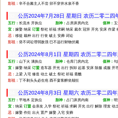
彭祖：
辛不合酱主人不尝 卯不穿井水泉不香
32
公历2024年7月28日 星期日 农历二零二
五行：
长流水 开执位
胎神：
占房床房内北
值神：
玉
宜：
嫁娶 纳采
订盟
祭祀 祈福 求嗣 纳采 裁衣 冠笄 开光 安床 作梁 
忌：
移徙 栽种 出行 行丧 破土 安葬 词讼
彭祖：
癸不词讼理弱敌强 巳不远行财物伏藏
33
公历2024年8月1日 星期四 农历二零二四
五行：
山下火 满执位
胎神：
仓库门房内北
值神：
勾
宜：
嫁娶 纳采
订盟
造车器 开光 出行 拆卸 起基 安床 除服 成服 开市
忌：
上梁 入宅 修造 动土 破土 祭祀 祈福 斋醮
彭祖：
丁不剃头头必生疮 酉不宴客醉坐颠狂
34
公历2024年8月3日 星期六 农历二零二四
五行：
平地木 定执位
胎神：
占门床房内南
值神：
明
宜：
纳采
订盟
会亲友 入学 祭祀 祈福 求嗣 开光 出行 解除 理发 动土
忌：
嫁娶 作灶 出火 置产 嫁娶 入宅 安葬