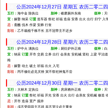
56
公历2024年12月27日 星期五 农历二零二
五行：
海中金 除执位
胎神：
碓磨厕外东南
值神：
天
宜：
嫁娶 纳采
订盟
造车器 祭祀 祈福 造庙 安香 出火 出行 归宁 入学
忌：
斋醮 伐木 作梁 安葬 行丧
彭祖：
乙不栽植千株不长 丑不冠带主不还乡
57
公历2024年12月28日 星期六 农历二零二
五行：
炉中火 满执位
胎神：
厨灶炉外正南
值神：
白
宜：
纳采
订盟
开市 交易 立券 出行 会亲友 安机械 竖柱 上梁 平治道涂
殓
忌：
嫁娶 动土 破土 祈福 出火 入宅
彭祖：
丙不修灶必见灾殃 寅不祭祀神鬼不尝
58
公历2024年12月30日 星期一 农历二零二
五行：
大林木 定执位
胎神：
房床栖外正南
值神：
天
宜：
纳采
订盟
祭祀 祈福 开光 安香 出火 出行 会亲友 安机械 修造 动
忌：
开市 造庙 置产 掘井
彭祖：
戊不受田田主不祥 辰不哭泣必主重丧