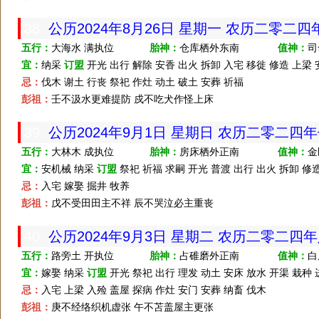
38
公历2024年8月26日 星期一 农历二零二
五行：
大海水 满执位
胎神：
仓库栖外东南
值神：
司
宜：
纳采
订盟
开光 出行 解除 安香 出火 拆卸 入宅 移徙 修造 上梁
忌：
伐木 谢土 行丧 祭祀 作灶 动土 破土 安葬 祈福
彭祖：
壬不汲水更难提防 戍不吃犬作怪上床
39
公历2024年9月1日 星期日 农历二零二四
五行：
大林木 成执位
胎神：
房床栖外正南
值神：
金
宜：
安机械 纳采
订盟
祭祀 祈福 求嗣 开光 普渡 出行 出火 拆卸 修造
忌：
入宅 嫁娶 掘井 牧养
彭祖：
戊不受田田主不祥 辰不哭泣必主重丧
40
公历2024年9月3日 星期二 农历二零二四
五行：
路旁土 开执位
胎神：
占碓磨外正南
值神：
白
宜：
嫁娶 纳采
订盟
开光 祭祀 出行 理发 动土 安床 放水 开渠 栽种
忌：
入宅 上梁 入殓 盖屋 探病 作灶 安门 安葬 纳畜 伐木
彭祖：
庚不经络织机虚张 午不苫盖屋主更张