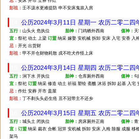
忌：
安床 开市 立券 作灶
彭祖：
壬不汲水更难提防 申不安床鬼祟入房
14
公历2024年3月11日 星期一 农历二零二
五行：
山头火 危执位
胎神：
门鸡栖外西南
值神：
天
宜：
祭祀 动土 上梁
订盟
纳采 嫁娶 安机械 拆卸 安床 入宅 安香 入殓
忌：
开光 出货财
彭祖：
甲不开仓财物耗散 戍不吃犬作怪上床
15
公历2024年3月14日 星期四 农历二零二
五行：
涧下水 开执位
胎神：
仓库厕外西南
值神：
勾
宜：
祭祀
订盟
纳采 修造 动土 祈福 塑绘 斋醮 沐浴 拆卸 起基 入宅 
忌：
作灶 安葬 开市 盖屋
彭祖：
丁不剃头头必生疮 丑不冠带主不还乡
16
公历2024年3月15日 星期五 农历二零二
五行：
城头土 闭执位
胎神：
房床厕外正南
值神：
青
宜：
订盟
纳采 裁衣 合帐 冠笄 安机械 拆卸 安床 入殓 除服 成服 移柩
架马