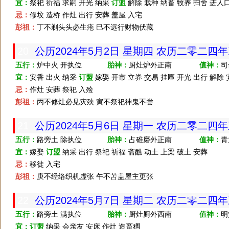
宜：
祭祀 祈福 求嗣 开光 纳采
订盟
解除 栽种 纳畜 牧养 扫舍 进人
忌：
修坟 造桥 作灶 出行 安葬 盖屋 入宅
彭祖：
丁不剃头头必生疮 巳不远行财物伏藏
20
公历2024年5月2日 星期四 农历二零二四
五行：
炉中火 开执位
胎神：
厨灶炉外正南
值神：
司
宜：
安香 出火 纳采
订盟
嫁娶 开市 立券 交易 挂匾 开光 出行 解除 
忌：
作灶 安葬 祭祀 入殓
彭祖：
丙不修灶必见灾殃 寅不祭祀神鬼不尝
21
公历2024年5月6日 星期一 农历二零二四
五行：
路旁土 除执位
胎神：
占碓磨外正南
值神：
青
宜：
嫁娶
订盟
纳采 出行 祭祀 祈福 斋醮 动土 上梁 破土 安葬
忌：
移徙 入宅
彭祖：
庚不经络织机虚张 午不苫盖屋主更张
22
公历2024年5月7日 星期二 农历二零二四
五行：
路旁土 满执位
胎神：
厨灶厕外西南
值神：
明
宜：
订盟
纳采 会亲友 安床 作灶 造畜稠