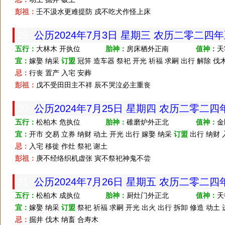
彭祖：
壬不汲水更难提防 戍不吃犬作怪上床
29
公历2024年7月3日 星期三 农历二零二四
五行：
大林木 开执位
胎神：
房床栖外正南
值神：
天
宜：
嫁娶 纳采
订盟
冠笄 造车器 祭祀 开光 祈福 求嗣 出行 解除 伐木
忌：
行丧 置产 入宅 安葬
彭祖：
戊不受田田主不祥 辰不哭泣必主重丧
30
公历2024年7月25日 星期四 农历二零二四
五行：
松柏木 危执位
胎神：
碓磨炉外正北
值神：
金
宜：
开市 交易 立券 纳财 动土 开光 出行 嫁娶 纳采
订盟
出行 纳财 
忌：
入宅 移徙 作灶 祭祀 谢土
彭祖：
庚不经络织机虚张 寅不祭祀神鬼不尝
31
公历2024年7月26日 星期五 农历二零二
五行：
松柏木 成执位
胎神：
厨灶门外正北
值神：
天
宜：
嫁娶 纳采
订盟
祭祀 祈福 求嗣 开光 出火 出行 拆卸 修造 动土 
忌：
掘井 伐木 纳畜 合寿木