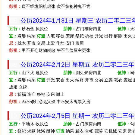
彭祖：
庚不经络织机虚张 寅不祭祀神鬼不尝
08
公历2024年1月31日 星期三 农历二零二
五行：
砂石金 执执位
胎神：
占门碓房内北
值神：
天
宜：
嫁娶 纳采
订盟
入宅 移徙 安床 祭祀 祈福 开光 出行 解除 出火 
忌：
伐木 开市 交易 上梁 作灶 安门 盖屋
彭祖：
甲不开仓财物耗散 午不苫盖屋主更张
09
公历2024年2月2日 星期五 农历二零二三
五行：
山下火 危执位
胎神：
厨灶炉房内北
值神：
司
宜：
嫁娶 纳采
订盟
开光 安香 出火 纳财 开市 交易 立券 裁衣 盖屋 
成服 立碑
忌：
祈福 造庙 祭祀 安床 谢土
彭祖：
丙不修灶必见灾殃 申不安床鬼祟入房
10
公历2024年2月5日 星期一 农历二零二三
五行：
平地木 收执位
胎神：
占门床房内南
值神：
勾
宜：
祭祀 求嗣 沐浴 酬神
订盟
纳采 裁衣 合帐 冠笄 安机械 安床 造仓