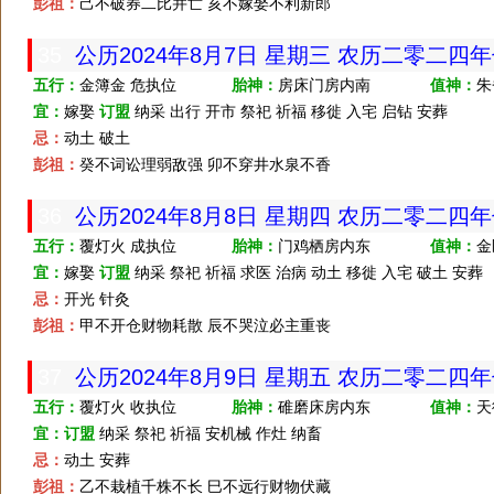
彭祖：
己不破券二比并亡 亥不嫁娶不利新郎
35
公历2024年8月7日 星期三 农历二零二四
五行：
金簿金 危执位
胎神：
房床门房内南
值神：
朱
宜：
嫁娶
订盟
纳采 出行 开市 祭祀 祈福 移徙 入宅 启钻 安葬
忌：
动土 破土
彭祖：
癸不词讼理弱敌强 卯不穿井水泉不香
36
公历2024年8月8日 星期四 农历二零二四
五行：
覆灯火 成执位
胎神：
门鸡栖房内东
值神：
金
宜：
嫁娶
订盟
纳采 祭祀 祈福 求医 治病 动土 移徙 入宅 破土 安葬
忌：
开光 针灸
彭祖：
甲不开仓财物耗散 辰不哭泣必主重丧
37
公历2024年8月9日 星期五 农历二零二四
五行：
覆灯火 收执位
胎神：
碓磨床房内东
值神：
天
宜：
订盟
纳采 祭祀 祈福 安机械 作灶 纳畜
忌：
动土 安葬
彭祖：
乙不栽植千株不长 巳不远行财物伏藏