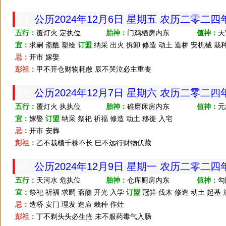
53
公历2024年12月6日 星期五 农历二零二四
五行：
覆灯火 定执位
胎神：
门鸡栖房内东
值神：
天
宜：
求嗣 斋醮 塑绘
订盟
纳采 出火 拆卸 修造 动土 造桥 安机械 栽种
忌：
开市 嫁娶
彭祖：
甲不开仓财物耗散 辰不哭泣必主重丧
54
公历2024年12月7日 星期六 农历二零二
五行：
覆灯火 执执位
胎神：
碓磨床房内东
值神：
元
宜：
嫁娶
订盟
纳采 祭祀 祈福 修造 动土 移徙 入宅
忌：
开市 安葬
彭祖：
乙不栽植千株不长 巳不远行财物伏藏
55
公历2024年12月9日 星期一 农历二零二
五行：
天河水 危执位
胎神：
仓库厕房内东
值神：
勾
宜：
祭祀 祈福 求嗣 斋醮 开光 入学
订盟
冠笄 伐木 修造 动土 起基 
忌：
造桥 安门 理发 造庙 栽种 作灶
彭祖：
丁不剃头头必生疮 未不服药毒气入肠