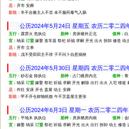
忌：
开市 安葬
彭祖：
辛不合酱主人不尝 未不服药毒气入肠
23
公历2024年5月24日 星期五 农历二零二
五行：
霹雳火 危执位
胎神：
房床碓外正北
值神：
白
宜：
纳采
订盟
嫁娶 造车器 祭祀 祈福 求嗣 开光 出火 拆卸 修造 动土
忌：
开市 立券
彭祖：
戊不受田田主不祥 子不问卜自惹祸殃
24
公历2024年5月30日 星期四 农历二零二
五行：
砂石金 除执位
胎神：
占门碓房内北
值神：
青
宜：
纳采
订盟
嫁娶 祭祀 祈福 求嗣 开光 解除 出行 出火 入宅 移徙 
忌：
作灶 安床 开仓 盖屋 动土 安葬
彭祖：
甲不开仓财物耗散 午不苫盖屋主更张
25
公历2024年6月3日 星期一 农历二零二四
五行：
平地木 执执位
胎神：
房床栖房内南
值神：
金
宜：
嫁娶 纳采
订盟
祭祀 祈福 求嗣 开光 出火 出行 拆卸 动土 修造 