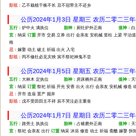
彭祖：
乙不栽植千株不长 丑不冠带主不还乡
02
公历2024年1月3日 星期三 农历二零二三
五行：
炉中火 满执位
胎神：
厨灶炉外正南
值神：
白
宜：
纳采
订盟
开市 交易 立券 出行 会亲友 安机械 竖柱 上梁 平治道涂
殓
忌：
嫁娶 动土 破土 祈福 出火 入宅
彭祖：
丙不修灶必见灾殃 寅不祭祀神鬼不尝
03
公历2024年1月5日 星期五 农历二零二三
五行：
大林木 定执位
胎神：
房床栖外正南
值神：
天
宜：
纳采
订盟
祭祀 祈福 开光 安香 出火 出行 会亲友 安机械 修造 动
忌：
开市 造庙 置产 掘井
彭祖：
戊不受田田主不祥 辰不哭泣必主重丧
04
公历2024年1月7日 星期日 农历二零二三
五行：
路旁土 执执位
胎神：
占碓磨外正南
值神：
天
宜：
祭祀 会亲友 出行
订盟
纳采 沐浴 修造 动土 祈福 斋醮 嫁娶 拆卸