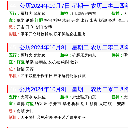
44
公历2024年10月7日 星期一 农历二零二
五行：
覆灯火 危执位
胎神：
门鸡栖房内东
值神：
天
宜：
嫁娶 纳采
订盟
祭祀 祈福 求嗣 开光 出行 出火 拆卸 修造 动土 
忌：
开市 开仓 安门 安葬
彭祖：
甲不开仓财物耗散 辰不哭泣必主重丧
45
公历2024年10月8日 星期二 农历二零二四
五行：
覆灯火 危执位
胎神：
碓磨床房内东
值神：
明
宜：
订盟
纳采 会亲友 安机械 纳财 牧养
忌：
祈福 安葬
彭祖：
乙不栽植千株不长 巳不远行财物伏藏
46
公历2024年10月9日 星期三 农历二零二
五行：
天河水 成执位
胎神：
厨灶碓房内东
值神：
天
宜：
嫁娶
订盟
纳采 出行 开市 祭祀 祈福 动土 移徙 入宅 破土 安葬
忌：
斋醮 安门
彭祖：
丙不修灶必见灾殃 午不苫盖屋主更张