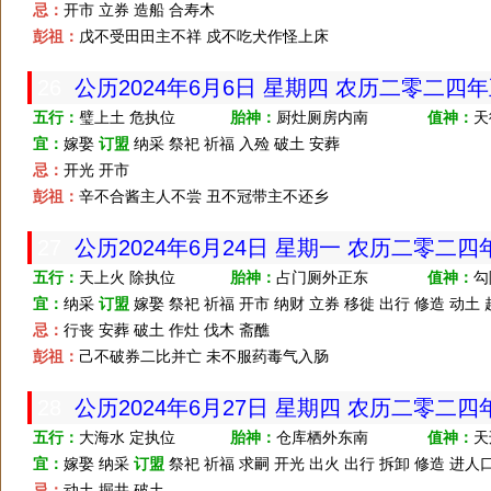
忌：
开市 立券 造船 合寿木
彭祖：
戊不受田田主不祥 戍不吃犬作怪上床
26
公历2024年6月6日 星期四 农历二零二四
五行：
璧上土 危执位
胎神：
厨灶厕房内南
值神：
天
宜：
嫁娶
订盟
纳采 祭祀 祈福 入殓 破土 安葬
忌：
开光 开市
彭祖：
辛不合酱主人不尝 丑不冠带主不还乡
27
公历2024年6月24日 星期一 农历二零二
五行：
天上火 除执位
胎神：
占门厕外正东
值神：
勾
宜：
纳采
订盟
嫁娶 祭祀 祈福 开市 纳财 立券 移徙 出行 修造 动土 
忌：
行丧 安葬 破土 作灶 伐木 斋醮
彭祖：
己不破券二比并亡 未不服药毒气入肠
28
公历2024年6月27日 星期四 农历二零二
五行：
大海水 定执位
胎神：
仓库栖外东南
值神：
天
宜：
嫁娶 纳采
订盟
祭祀 祈福 求嗣 开光 出火 出行 拆卸 修造 进人口
忌：
动土 掘井 破土