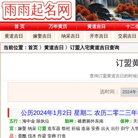
首 页
万年黄历
黄道吉日
十二
黄道吉日
嫁娶吉日
纳采吉日
开市吉日
交易吉日
当前位置：
首页
〉黄道吉日 〉订盟入宅黄道吉日查询
订盟
查询订盟黄道吉日的时候
选时间：
01
公历2024年1月2日 星期二 农历二零二三
五行：
海中金 除执位
胎神：
碓磨厕外东南
值神：
天
宜：
嫁娶 纳采
订盟
造车器 祭祀 祈福 造庙 安香 出火 出行 归宁 入学
忌：
斋醮 伐木 作梁 安葬 行丧