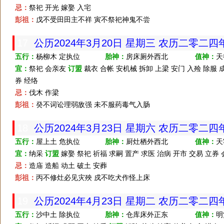
忌：
祭祀 开光 嫁娶 入宅
彭祖：
戊不受田田主不祥 寅不祭祀神鬼不尝
17
公历2024年3月20日 星期三 农历二零二四
五行：
杨柳木 定执位
胎神：
房床厕外西北
值神：
天
宜：
祭祀 会亲友
订盟
裁衣 合帐 安机械 拆卸 上梁 安门 入殓 除服 成
券 经络
忌：
伐木 作梁
彭祖：
癸不词讼理弱敌强 未不服药毒气入肠
18
公历2024年3月23日 星期六 农历二零二
五行：
屋上土 危执位
胎神：
厨灶栖外西北
值神：
天
宜：
纳采
订盟
嫁娶 祭祀 祈福 求嗣 置产 求医 治病 开市 交易 立券 
忌：
造庙 造船 动土 破土 安葬
彭祖：
丙不修灶必见灾殃 戍不吃犬作怪上床
19
公历2024年4月23日 星期二 农历二零二
五行：
沙中土 除执位
胎神：
仓库床外正东
值神：
明