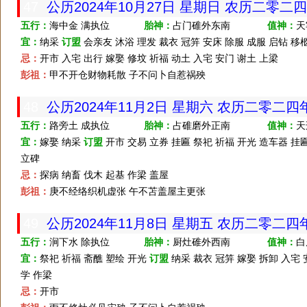
47
公历2024年10月27日 星期日 农历二零二
五行：
海中金 满执位
胎神：
占门碓外东南
值神：
天
宜：
纳采
订盟
会亲友 沐浴 理发 裁衣 冠笄 安床 除服 成服 启钻 移
忌：
开市 入宅 出行 嫁娶 修坟 祈福 动土 入宅 安门 谢土 上梁
彭祖：
甲不开仓财物耗散 子不问卜自惹祸殃
48
公历2024年11月2日 星期六 农历二零二
五行：
路旁土 成执位
胎神：
占碓磨外正南
值神：
天
宜：
嫁娶 纳采
订盟
开市 交易 立券 挂匾 祭祀 祈福 开光 造车器 挂匾
立碑
忌：
探病 纳畜 伐木 起基 作梁 盖屋
彭祖：
庚不经络织机虚张 午不苫盖屋主更张
49
公历2024年11月8日 星期五 农历二零二
五行：
涧下水 除执位
胎神：
厨灶碓外西南
值神：
白
宜：
祭祀 祈福 斋醮 塑绘 开光
订盟
纳采 裁衣 冠笄 嫁娶 拆卸 入宅 
学 作梁
忌：
开市