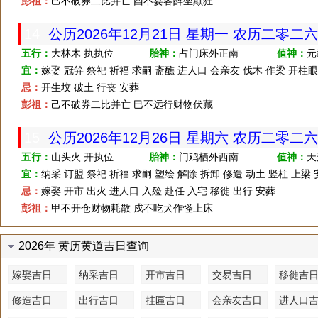
彭祖：
己不破券二比并亡 酉不宴客醉坐颠狂
14
公历2026年12月21日 星期一 农历二零二
五行：
大林木 执执位
胎神：
占门床外正南
值神：
元
宜：
嫁娶 冠笄 祭祀 祈福 求嗣 斋醮 进人口 会亲友 伐木 作梁 开柱
忌：
开生坟 破土 行丧 安葬
彭祖：
己不破券二比并亡 巳不远行财物伏藏
15
公历2026年12月26日 星期六 农历二零二
五行：
山头火 开执位
胎神：
门鸡栖外西南
值神：
天
宜：
纳采 订盟 祭祀 祈福 求嗣 塑绘 解除 拆卸 修造 动土 竖柱 上梁
忌：
嫁娶 开市 出火 进人口 入殓 赴任 入宅 移徙 出行 安葬
彭祖：
甲不开仓财物耗散 戍不吃犬作怪上床
2026年 黄历黄道吉日查询
嫁娶吉日
纳采吉日
开市吉日
交易吉日
移徙吉
修造吉日
出行吉日
挂匾吉日
会亲友吉日
进人口