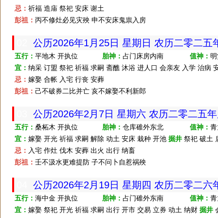
忌：
祈福 造庙 祭祀 安床 谢土
彭祖：
丙不修灶必见灾殃 申不安床鬼祟入房
02
公历2026年1月25日 星期日 农历二零二
五行：
平地木 开执位
胎神：
占门床房内南
值神：
明
宜：
纳采 订盟 祭祀 祈福 求嗣 斋醮 沐浴 进人口 会亲友 入学 治
忌：
嫁娶 合帐 入宅 行丧 安葬
彭祖：
己不破券二比并亡 亥不嫁娶不利新郎
03
公历2026年2月7日 星期六 农历二零二五
五行：
桑柘木 开执位
胎神：
仓库碓外东北
值神：
青
宜：
嫁娶 开光 祈福 求嗣 解除 动土 安床 栽种 开池
掘井
祭祀 破土 
忌：
入宅 作灶 伐木 安葬 出火 出行 纳畜
彭祖：
壬不汲水更难提防 子不问卜自惹祸殃
04
公历2026年2月19日 星期四 农历二零二
五行：
海中金 开执位
胎神：
占门碓外东南
值神：
青
宜：
嫁娶 祭祀 开光 祈福 求嗣 出行 开市 交易 立券 动土 纳财
掘井