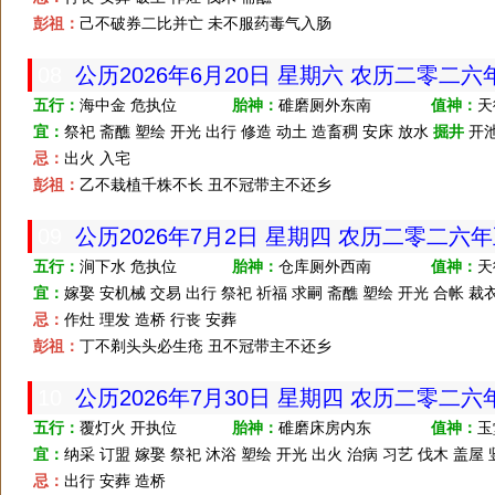
彭祖：
己不破券二比并亡 未不服药毒气入肠
08
公历2026年6月20日 星期六 农历二零二
五行：
海中金 危执位
胎神：
碓磨厕外东南
值神：
天
宜：
祭祀 斋醮 塑绘 开光 出行 修造 动土 造畜稠 安床 放水
掘井
开池
忌：
出火 入宅
彭祖：
乙不栽植千株不长 丑不冠带主不还乡
09
公历2026年7月2日 星期四 农历二零二六
五行：
涧下水 危执位
胎神：
仓库厕外西南
值神：
天
宜：
嫁娶 安机械 交易 出行 祭祀 祈福 求嗣 斋醮 塑绘 开光 合帐 裁
忌：
作灶 理发 造桥 行丧 安葬
彭祖：
丁不剃头头必生疮 丑不冠带主不还乡
10
公历2026年7月30日 星期四 农历二零二
五行：
覆灯火 开执位
胎神：
碓磨床房内东
值神：
玉
宜：
纳采 订盟 嫁娶 祭祀 沐浴 塑绘 开光 出火 治病 习艺 伐木 盖屋
忌：
出行 安葬 造桥