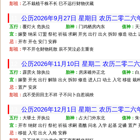
彭祖：
乙不栽植千株不长 巳不远行财物伏藏
11
公历2026年9月27日 星期日 农历二零二
五行：
覆灯火 危执位
胎神：
门鸡栖房内东
值神：
天
宜：
嫁娶 纳采 订盟 祭祀 祈福 求嗣 开光 出行 出火 拆卸 修造 动土
忌：
开市 开仓 安门 安葬
彭祖：
甲不开仓财物耗散 辰不哭泣必主重丧
12
公历2026年11月10日 星期二 农历二零二
五行：
霹雳火 除执位
胎神：
房床碓外正北
值神：
白
宜：
嫁娶 开光 出行 解除 出火 拆卸 修造 进人口 动土 入宅 移徙 栽
忌：
置产 安床
彭祖：
戊不受田田主不祥 子不问卜自惹祸殃
13
公历2026年12月1日 星期二 农历二零二
五行：
大驿土 开执位
胎神：
占大门外东北
值神：
朱
宜：
开市 纳财 出行 祭祀 祈福 求嗣 斋醮 问名 入学 起基 定磉 置产
忌：
移徙 入宅 出火 入殓 安葬