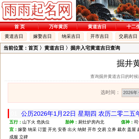
首 页
万年黄历
黄道吉日
十二
黄道吉日
嫁娶吉日
纳采吉日
开市吉日
交易吉日
当前位置：
首页
〉黄道吉日 〉掘井入宅黄道吉日查询
掘井
查询掘井黄道吉日的时候
选时间：
01
公历2026年1月22日 星期四 农历二零二
五行：
山下火 危执位
胎神：
厨灶炉房内北
值神：
司
宜：
嫁娶 纳采 订盟 开光 安香 出火 纳财 开市 交易 立券 裁衣 盖屋
成服 立碑