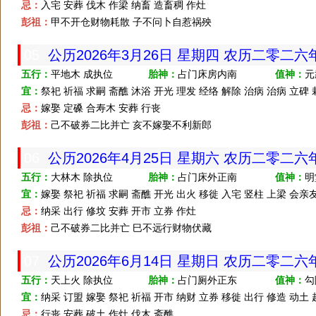
忌：
入宅 安葬 伐木 作梁 纳畜 造畜稠 作灶
彭祖：
甲不开仓财物耗散 子不问卜自惹祸殃
05
公历2026年3月26日 星期四 农历二零二
五行：
平地木 成执位
胎神：
占门床房内南
值神：
元
宜：
祭祀 祈福 求嗣 斋醮 沐浴 开光 理发 经络 解除 治病 治病 立碑
忌：
嫁娶 定磉 合寿木 安葬 行丧
彭祖：
己不破券二比并亡 亥不嫁娶不利新郎
06
公历2026年4月25日 星期六 农历二零二
五行：
大林木 除执位
胎神：
占门床外正南
值神：
明
宜：
嫁娶 祭祀 祈福 求嗣 斋醮 开光 出火 移徙 入宅 竖柱 上梁 会亲
忌：
纳采 出行 修坟 安葬 开市 立券 作灶
彭祖：
己不破券二比并亡 巳不远行财物伏藏
07
公历2026年6月14日 星期日 农历二零二
五行：
天上火 除执位
胎神：
占门厕外正东
值神：
勾
宜：
纳采 订盟 嫁娶 祭祀 祈福 开市 纳财 立券 移徙 出行 修造 动土 
忌：
行丧 安葬 破土 作灶 伐木 斋醮