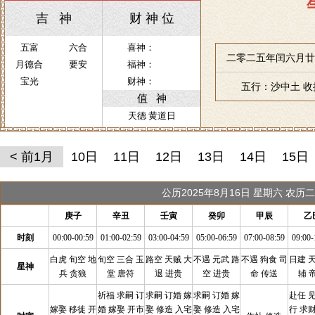
吉 神
财 神 位
五富
六合
喜神：
二零二五年闰六月廿
月德合
要安
福神：
宝光
财神：
五行：沙中土 
值 神
天德 黄道日
< 前1月
10日
11日
12日
13日
14日
15日
公历2025年8月16日 星期六 农
庚子
辛丑
壬寅
癸卯
甲辰
乙
时刻
00:00-00:59
01:00-02:59
03:00-04:59
05:00-06:59
07:00-08:59
09:00-
白虎 旬空 地
旬空 三合 玉
路空 天贼 大
不遇 元武 路
不遇 狗食 司
日建 
星神
兵 贪狼
堂 唐符
退 进贵
空 进贵
命 传送
辅 
祈福 求嗣 订
求嗣 订婚 嫁
求嗣 订婚 嫁
赴任 
嫁娶 移徙 开
婚 嫁娶 开市
娶 修造 入宅
娶 修造 入宅
行 求