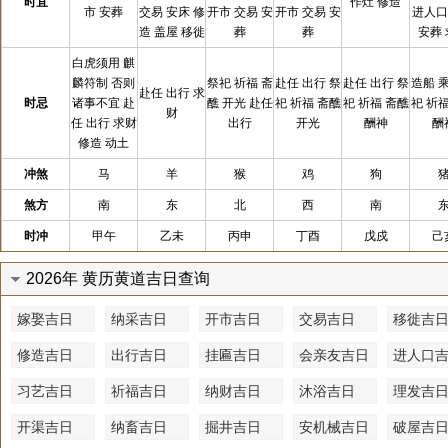
时宜
作灶 修造
市 安葬
交易 安床 修
开市 交易 安
开市 交易 安
进人口
造 盖屋 移徙
葬
葬
安葬
白虎须用 麒
麟符制 否则
祭祀 祈福 斋
赴任 出行 祭
赴任 出行 祭
造船 
赴任 出行 求
时忌
诸事不宜 赴
醮 开光 赴任
祀 祈福 斋醮
祀 祈福 斋醮
祀 祈
财
任 出行 求财
出行
开光
酬神
酬
修造 动土
冲煞
马
羊
猴
鸡
狗
煞方
南
东
北
西
南
时冲
甲午
乙未
丙申
丁酉
戊戍
己
2026年 黄历黄道吉日查询
嫁娶吉日
纳采吉日
开市吉日
交易吉日
移徙吉
修造吉日
出行吉日
挂匾吉日
会亲友吉日
进人口
习艺吉日
祈福吉日
纳财吉日
沐浴吉日
理发吉
开渠吉日
纳畜吉日
掘井吉日
安机械吉日
破屋吉