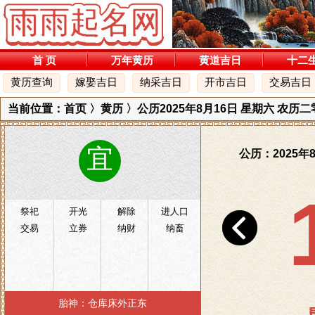
首 页
万年黄历
黄道吉日
十二
黄历查询
嫁娶吉日
纳采吉日
开市吉日
交易吉日
当前位置：
首页
〉
黄历
〉公历2025年8月16日 星期六 农历
宜
公历：2025年
祭祀
开光
解除
进人口
交易
立券
纳财
纳畜
胎神：仓库床外正东