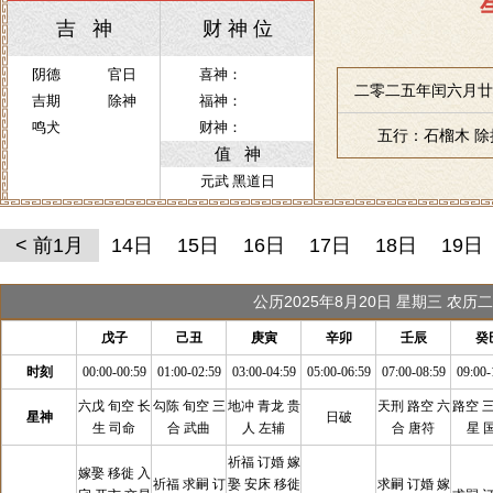
吉 神
财 神 位
阴德
官日
喜神：
二零二五年闰六月廿
吉期
除神
福神：
鸣犬
财神：
五行：石榴木 
值 神
元武 黑道日
< 前1月
14日
15日
16日
17日
18日
19日
公历2025年8月20日 星期三 农
戊子
己丑
庚寅
辛卯
壬辰
癸
时刻
00:00-00:59
01:00-02:59
03:00-04:59
05:00-06:59
07:00-08:59
09:00-
六戊 旬空 长
勾陈 旬空 三
地冲 青龙 贵
天刑 路空 六
路空 
星神
日破
生 司命
合 武曲
人 左辅
合 唐符
星 
祈福 订婚 嫁
嫁娶 移徙 入
祈福 求嗣 订
娶 安床 移徙
求嗣 订婚 嫁