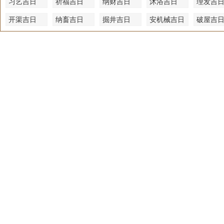
习艺吉日
祈福吉日
纳财吉日
沐浴吉日
理发吉
开渠吉日
纳畜吉日
掘井吉日
安机械吉日
破屋吉