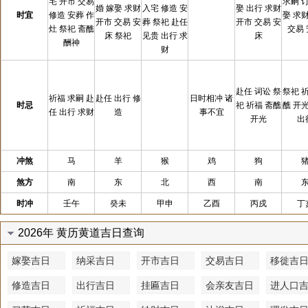
宅 开市 交易
求嗣 
婚 嫁娶 求财
入宅 修造 安
娶 出行 求财
时宜
修造 安葬 作
娶 求
开市 交易 安
葬 祭祀 赴任
开市 交易 安
灶 祭祀 斋醮
交易
床 祭祀
见贵 出行 求
床
酬神
财
赴任 词讼 祭
祭祀 
祈福 求嗣 赴
赴任 出行 修
日时相冲 诸
时忌
祀 祈福 斋醮
醮 开
任 出行 求财
造
事不宜
开光
出
冲煞
马
羊
猴
鸡
狗
煞方
南
东
北
西
南
时冲
壬午
癸未
甲申
乙酉
丙戍
丁
2026年 黄历黄道吉日查询
嫁娶吉日
纳采吉日
开市吉日
交易吉日
移徙吉
修造吉日
出行吉日
挂匾吉日
会亲友吉日
进人口