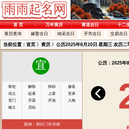
首 页
万年黄历
黄道吉日
十二
黄历查询
嫁娶吉日
纳采吉日
开市吉日
交易吉日
当前位置：
首页
〉
黄历
〉公历2025年8月20日 星期三 农历
宜
公历：2025年
祭祀
解除
拆卸
修造
动土
起基
上梁
安床
安门
开渠
开池
入殓
破土
启钻
胎神：厨灶门外东南