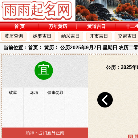
首 页
万年黄历
黄道吉日
十二
黄历查询
嫁娶吉日
纳采吉日
开市吉日
交易吉日
当前位置：
首页
〉
黄历
〉公历2025年9月7日 星期日 农历二
宜
公历：2025年
破屋
坏垣
馀事勿取
胎神：占门厕外正南