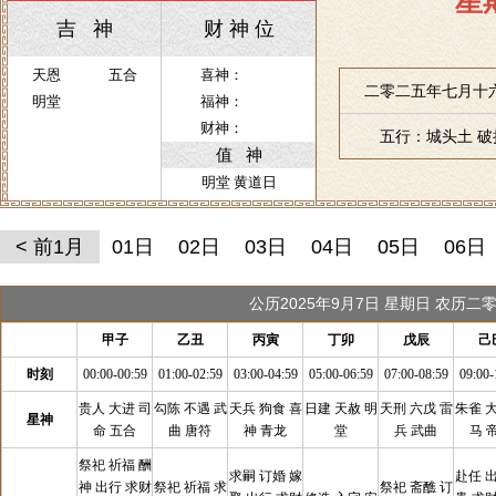
星
吉 神
财 神 位
天恩
五合
喜神：
二零二五年七月十六
明堂
福神：
财神：
五行：城头土 
值 神
明堂 黄道日
< 前1月
01日
02日
03日
04日
05日
06日
公历2025年9月7日 星期日 农历二
甲子
乙丑
丙寅
丁卯
戊辰
己
时刻
00:00-00:59
01:00-02:59
03:00-04:59
05:00-06:59
07:00-08:59
09:00-
贵人 大进 司
勾陈 不遇 武
天兵 狗食 喜
日建 天赦 明
天刑 六戊 雷
朱雀 
星神
命 五合
曲 唐符
神 青龙
堂
兵 武曲
马 
祭祀 祈福 酬
求嗣 订婚 嫁
赴任 
神 出行 求财
祭祀 祈福 求
祭祀 斋醮 订