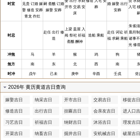
娶 出行 求财
修造 入宅 安
贵 求
时宜
见贵 订婚 嫁
嗣 斋醮 订婚
婚 嫁娶 出行
开市 交易 安
葬
入宅 
娶 修造 安葬
嫁娶 安葬
安葬
床
青龙 作灶
朱雀须
上梁 盖屋 入
赴任 出行 修
赴任 词讼 祈
凰符制
时忌
殓 祭祀 祈福
造船 乘船
造
福 求嗣 乘船
诸事不
斋醮 酬神
光 修
冲煞
马
羊
猴
鸡
狗
煞方
南
东
北
西
南
时冲
戊午
己未
庚申
辛酉
壬戍
癸
2026年 黄历黄道吉日查询
嫁娶吉日
纳采吉日
开市吉日
交易吉日
移徙吉
修造吉日
出行吉日
挂匾吉日
会亲友吉日
进人口
习艺吉日
祈福吉日
纳财吉日
沐浴吉日
理发吉
开渠吉日
纳畜吉日
掘井吉日
安机械吉日
破屋吉