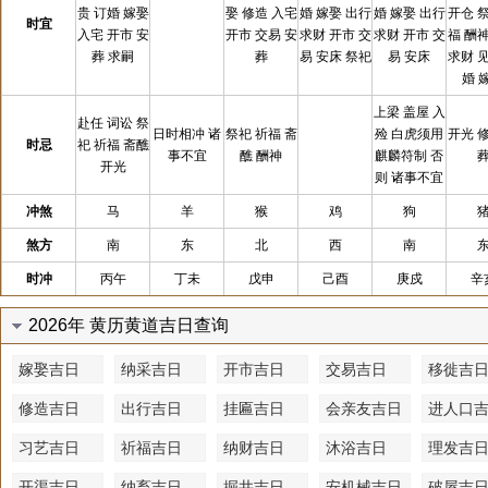
贵 订婚 嫁娶
娶 修造 入宅
婚 嫁娶 出行
婚 嫁娶 出行
开仓 
时宜
入宅 开市 安
开市 交易 安
求财 开市 交
求财 开市 交
福 酬
葬 求嗣
葬
易 安床 祭祀
易 安床
求财 
婚 
上梁 盖屋 入
赴任 词讼 祭
日时相冲 诸
祭祀 祈福 斋
殓 白虎须用
开光 
时忌
祀 祈福 斋醮
事不宜
醮 酬神
麒麟符制 否
开光
则 诸事不宜
冲煞
马
羊
猴
鸡
狗
煞方
南
东
北
西
南
时冲
丙午
丁未
戊申
己酉
庚戍
辛
2026年 黄历黄道吉日查询
嫁娶吉日
纳采吉日
开市吉日
交易吉日
移徙吉
修造吉日
出行吉日
挂匾吉日
会亲友吉日
进人口
习艺吉日
祈福吉日
纳财吉日
沐浴吉日
理发吉
开渠吉日
纳畜吉日
掘井吉日
安机械吉日
破屋吉