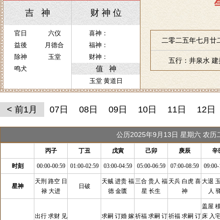
吉 神
财 神 位
官日
六仪
喜神：
二零二五年七月廿二
益後
月德合
福神：
除神
玉堂
财神：
五行：井泉水 
值 神
鸣犬
玉堂 黄道日
< 前1月
07日
08日
09日
10日
11日
12日
公历2025年9月13日 星期六 农
丙子
丁丑
戊寅
己卯
庚辰
辛
时刻
00:00-00:59
01:00-02:59
03:00-04:59
05:00-06:59
07:00-08:59
09:00-
天刑 路空 日
天贼 进贵 福
三合 贵人 福
天兵 白虎 喜
大退 
星神
日破
禄 大进
德 金匮
星 长生
神
人 
盖屋 
出行 求财 见
求嗣 订婚 嫁
祈福 求嗣 订
祈福 求嗣 订
床 入