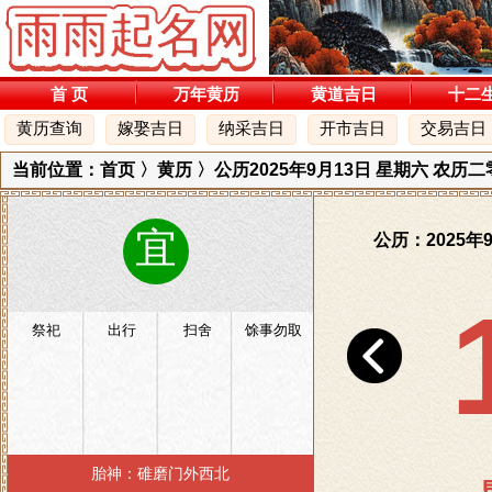
首 页
万年黄历
黄道吉日
十二
黄历查询
嫁娶吉日
纳采吉日
开市吉日
交易吉日
当前位置：
首页
〉
黄历
〉公历2025年9月13日 星期六 农历
宜
公历：2025年
祭祀
出行
扫舍
馀事勿取
胎神：碓磨门外西北